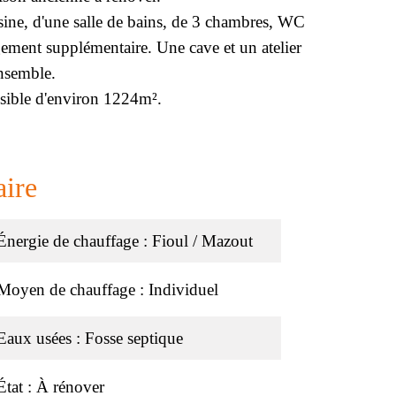
isine, d'une salle de bains, de 3 chambres, WC
agement supplémentaire. Une cave et un atelier
nsemble.
visible d'environ 1224m².
ire
Énergie de chauffage
Fioul / Mazout
Moyen de chauffage
Individuel
Eaux usées
Fosse septique
État
À rénover