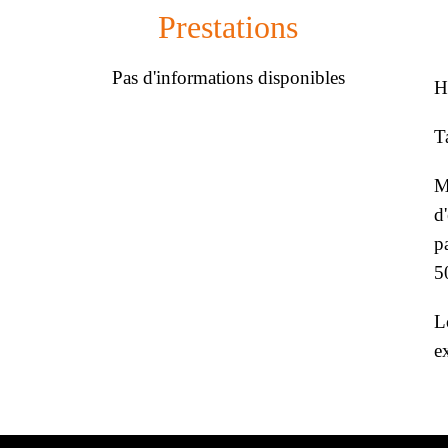
Prestations
Pas d'informations disponibles
H
T
M
d
p
5
L
e