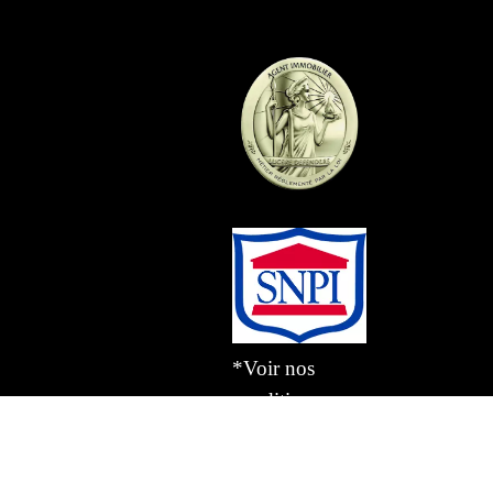
*Voir nos
conditions en
agence
Design by