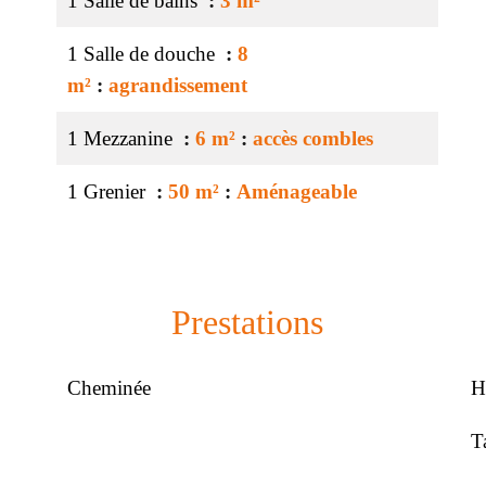
1 Salle de bains
3 m²
1 Salle de douche
8
m²
agrandissement
1 Mezzanine
6 m²
accès combles
1 Grenier
50 m²
Aménageable
Prestations
Cheminée
H
T