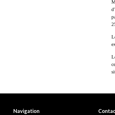
M
d
p
2
L
e
L
c
s
Navigation
Contac