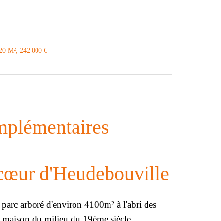
120 M², 242 000 €
mplémentaires
 cœur d'Heudebouville
parc arboré d'environ 4100m² à l'abri des
e maison du milieu du 19ème siècle.