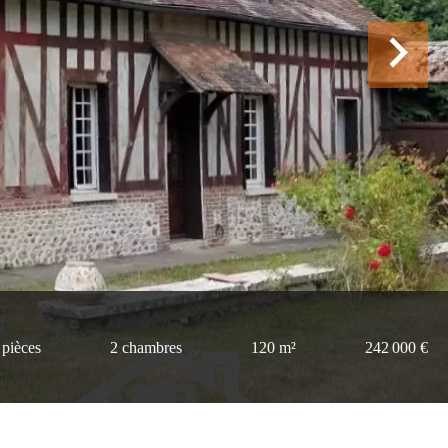
 pièces
2 chambres
120 m²
242 000 €