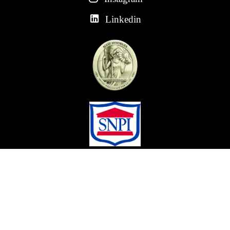
Linkedin
*Voir nos conditions en agence
Mentions légales
©2026 CEZAM IMMOBILIER
Honoraires d'agence
Changer ses préférences cookies
Design by
Apimo™